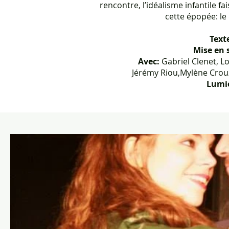
rencontre, l’idéalisme infantile fai
cette épopée: le
Text
Mise en 
Avec:
Gabriel Clenet, L
Jérémy Riou,Mylène Crouz
Lumi