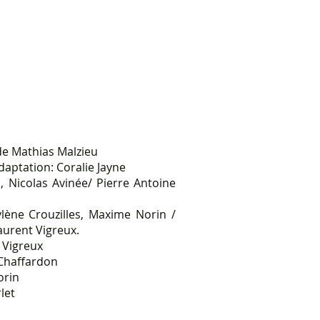
de Mathias Malzieu
daptation: Coralie Jayne
, Nicolas Avinée/ Pierre Antoine
ylène Crouzilles, Maxime Norin /
aurent Vigreux.
 Vigreux
Chaffardon
orin
let