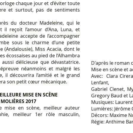
rloge chaque jour et d’éviter toute
ère et surtout, pas de sentiments
rès du docteur Madeleine, qui le
 il reçoit l’amour d’Ana, Luna, et
Madeleine accepte de l’accompagner
 tombe sous le charme d’une petite
 (Andalousie), Miss Acacia, dont le
res écossaises au pied de l’Alhambra
ussi délicieuse que dévastatrice.
D'après le roman 
épreuve néanmoins et malgré les
Mise en scène et a
 il découvrira l’amitié et le grand
Avec: Clara Cirera
era son petit cœur mécanique.
Lenfant,
Gabriel Clenet, M
MEILLEURE MISE EN SCÈNE
Gregory Baud et L
 MOLIÈRES 2017
Musiques: Laurent
ure mise en scène, meilleur auteur
Lumières: Jérôme 
phie, meilleur 1er rôle masculin,
Décors: Maxime N
Régie: Anthime Bar