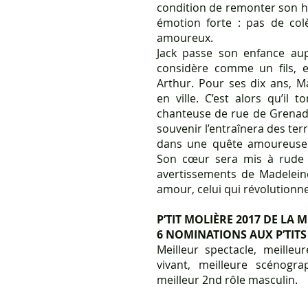
condition de remonter son ho
émotion forte : pas de col
amoureux.
Jack passe son enfance aup
considère comme un fils, et
Arthur. Pour ses dix ans, 
en ville. C’est alors qu’il
chanteuse de rue de Grenade
souvenir l’entraînera des ter
dans une quête amoureuse a
Son cœur sera mis à rude 
avertissements de Madeleine,
amour, celui qui révolutionn
P’TIT MOLIÈRE 2017 DE LA 
6 NOMINATIONS AUX P’TITS
Meilleur spectacle, meille
vivant, meilleure scénogra
meilleur 2nd rôle masculin.