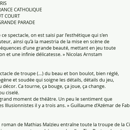
ARIS
 FRANCE CATHOLIQUE
OUT COURT
 GRANDE PARADE
e spectacle, on est saisi par l’esthétique qui s’en
auteur, ainsi qu’à la maestria de la mise en scène de
séquences d’une grande beauté, mettant en jeu toute
on et une infinie délicatesse. » Nicolas Arnstam
ctacle de troupe (…) du beau et bon boulot, bien réglé,
ne et soudée qui soigne les détails, détails du jeu,
u décor. Ca tourne, ça bouge, ça joue, ça change.
u ciselé.
un grand moment de théâtre. Un peu le sentiment que
es Illusionnistes il y a trois ans. » Guillaume d’Azémar de F
u roman de Mathias Malzieu entraîne toute la troupe de la C