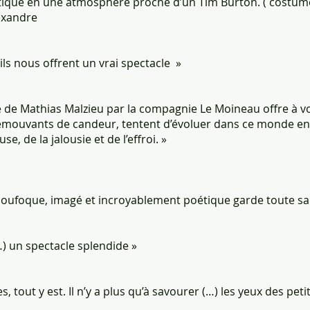
stique en une atmosphère proche d’un Tim Burton. ( costum
exandre
ils nous offrent un vrai spectacle »
re de Mathias Malzieu par la compagnie Le Moineau offre à v
émouvants de candeur, tentent d’évoluer dans ce monde en 
, de la jalousie et de l’effroi. »
 loufoque, imagé et incroyablement poétique garde toute sa
…) un spectacle splendide »
 tout y est. Il n’y a plus qu’à savourer (…) les yeux des petit