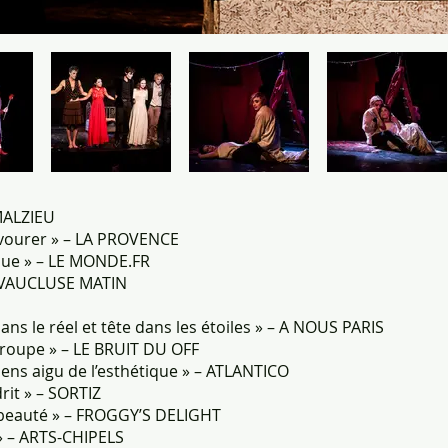
 MALZIEU
 savourer » – LA PROVENCE
ique » – LE MONDE.FR
– VAUCLUSE MATIN
dans le réel et tête dans les étoiles » – A NOUS PARIS
troupe » – LE BRUIT DU OFF
 sens aigu de l’esthétique » – ATLANTICO
drit » – SORTIZ
beauté » – FROGGY’S DELIGHT
» – ARTS-CHIPELS