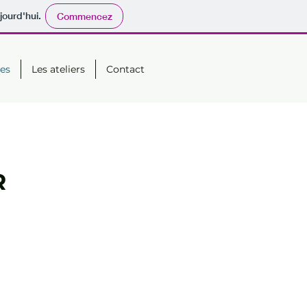
jourd'hui.
Commencez
les
Les ateliers
Contact
R